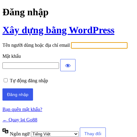
Đăng nhập
Xây dựng bằng WordPress
Tên người dùng hoặc địa chỉ email
Mật khẩu
Tự động đăng nhập
Bạn quên mật khẩu?
← Quay lại Go88
Ngôn ngữ