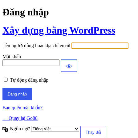
Đăng nhập
Xây dựng bằng WordPress
Tên người dùng hoặc địa chỉ email
Mật khẩu
Tự động đăng nhập
Bạn quên mật khẩu?
← Quay lại Go88
Ngôn ngữ